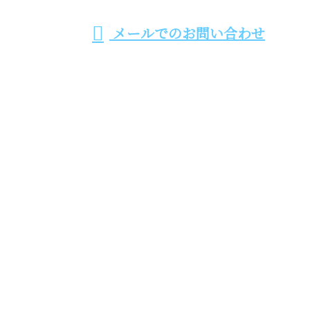
メールでのお問い合わせ
ホーム
業務案内
施工実績
採用情報
会社概要
ブログ
サイトマップ
お問い合わせ
株式会社YSK
〒578-0915
大阪府東大阪市古箕輪1丁目16-5
Googleマップで確認する